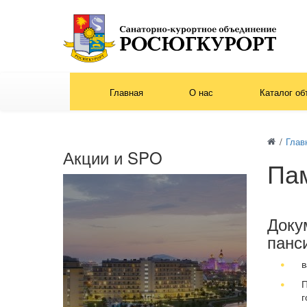
Главная
О нас
Каталог об
/
Глав
Акции и SPO
Пам
Доку
панс
в
П
г