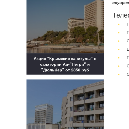
осущест
Теле
П
П
С
Е
Г
Акция "Крымские каникулы" в
санатории Ай-"Петри" и
С
"Дюльбер" от 2850 руб
С