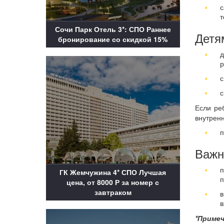
с
т
Сочи Парк Отель 3*: СПО Раннее
Детя
бронирование со скидкой 15%
д
р
с
с
Если ре
внутренн
п
Важн
п
ГК Жемчужина 4* СПО Лучшая
п
цена, от 8000 Р за номер с
завтраком
в
в
*Примеч