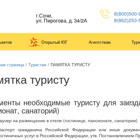
8(800)500-
г.Сочи,
8(862)253-
ул. Пирогова, д. 34/2А
ъектов
Открытый ЮГ
Агентствам
Тур
ная страница
/
Туристам
/
ПАМЯТКА ТУРИСТУ
ятка туристу
менты необходимые туристу для заезд
ионат, санаторий)
аучер на размещение в отеле (гостинице, пансионате, санатории)
аспорт гражданина Российской Федерации или иные докумен
остиничных услуг в Российской Федерации, утв. Постановлением П