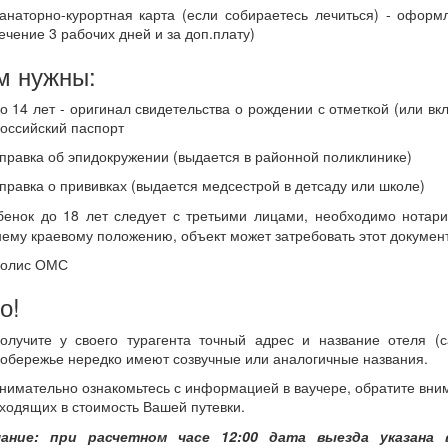
анаторно-курортная карта (если собираетесь лечиться) - офор
ечение 3 рабочих дней и за доп.плату)
м нужны:
о 14 лет - оригинал свидетельства о рождении с отметкой (или вк
оссийский паспорт
правка об эпидокружении (выдается в районной поликлинике)
правка о прививках (выдается медсестрой в детсаду или школе)
бенок до 18 лет следует с третьими лицами, необходимо нотари
ему краевому положению, объект может затребовать этот документ
олис ОМС
о!
олучите у своего турагента точный адрес и название отеля (с
обережье нередко имеют созвучные или аналогичные названия.
нимательно ознакомьтесь с информацией в ваучере, обратите вним
ходящих в стоимость Вашей путевки.
ание:
при расчетном часе 12:00 дата выезда указана 