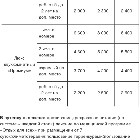
реб. от 5 до
12 лет на
2 000
2 300
2 400
доп. место
1 чел. в
6 600
8 000
8 400
номере
2 чел. в
4 600
5 200
5 500
номере
Люкс
двухкомнатный
взрослый на
«Премиум»
3 700
4 200
4 400
доп. место
реб. от 5 до
12 лет на
2 200
2 500
2 600
доп. место
В путевку включено:
проживание;трехразовое питание (по
системе «шведский стол»);лечение по медицинской программе
«Отдых для всех» при размещении от 7
суток;климатотерапия;пользование терренкурами;пользование