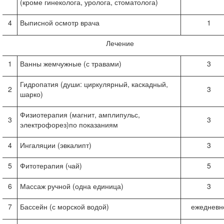
(кроме гинеколога, уролога, стоматолога)
4
Выписной осмотр врача
1
Лечение
1
Ванны жемчужные (с травами)
3
Гидропатия (души: циркулярный, каскадный,
2
3
шарко)
Физиотерапия (магнит, амплипульс,
3
3
электрофорез)по показаниям
4
Ингаляции (эвкалипт)
3
5
Фитотерапия (чай)
5
6
Массаж ручной (одна единица)
3
7
Бассейн (с морской водой)
ежедневн