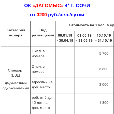
ОК
«ДАГОМЫС»
4* Г. СОЧИ
от
3200
руб./чел./сутки
Стоимость на 1 чел. в с
Категория
Вид
номера
размещения
09.01.19
01.05.19
15.10.19
- 30.04.19
- 31.05.19
- 31.10.19
1 чел. в
5 700
номере
2 чел. в
3 800
Стандарт
номере
(DBL)
взрослый на
двухместный
3 000
доп. место
однокомнатный
реб. от 5 до
12 лет на
1 800
доп. место