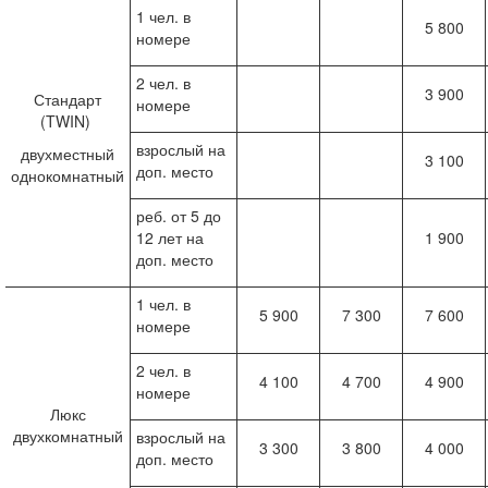
1 чел. в
5 800
номере
2 чел. в
3 900
Стандарт
номере
(TWIN)
взрослый на
двухместный
3 100
доп. место
однокомнатный
реб. от 5 до
12 лет на
1 900
доп. место
1 чел. в
5 900
7 300
7 600
номере
2 чел. в
4 100
4 700
4 900
номере
Люкс
двухкомнатный
взрослый на
3 300
3 800
4 000
доп. место