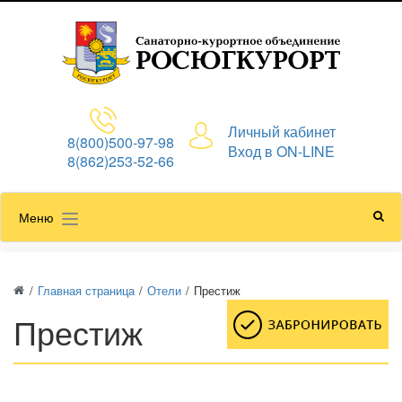
Личный кабинет
8(800)500-97-98
Вход в ON-LINE
8(862)253-52-66
Меню
/
Главная страница
/
Отели
/
Престиж
Престиж