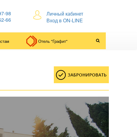
97-98
Личный кабинет
52-66
Вход в ON-LINE
истам
Отель "Графит"