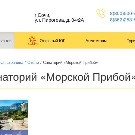
8(800)500-
г.Сочи,
8(862)253-
ул. Пирогова, д. 34/2А
ъектов
Открытый ЮГ
Агентствам
Тур
ная страница
/
Отели
/
Санаторий «Морской Прибой»
наторий «Морской Прибой