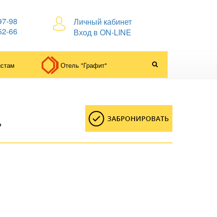
97-98
Личный кабинет
52-66
Вход в ON-LINE
истам
Отель "Графит"
»