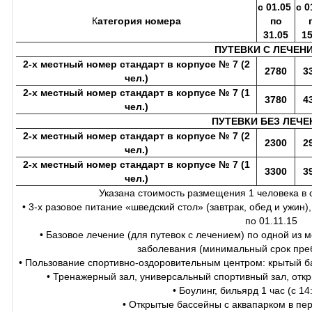
с 01.05
с 0
К
атегория номера
по
31.05
15
ПУТЕВКИ С ЛЕЧЕН
2-х местный номер стандарт в корпусе № 7 (2
2780
3
чел.)
2-х местный номер стандарт в корпусе № 7 (1
3780
4
чел.)
ПУТЕВКИ БЕЗ ЛЕЧЕ
2-х местный номер стандарт в корпусе № 7 (2
2300
2
чел.)
2-х местный номер стандарт в корпусе № 7 (1
3300
3
чел.)
Указана стоимость размещения 1 человека в с
• 3-х разовое питание «шведский стол» (завтрак, обед и ужин)
по 01.11.15
• Базовое лечение (для путевок с лечением) по одной из
заболевания (минимальный срок пре
• Пользование спортивно-оздоровительным центром: крытый б
• Тренажерный зал, универсальный спортивный зал, отк
• Боулинг, бильярд 1 час (с 14
• Открытые бассейны с аквапарком в пер