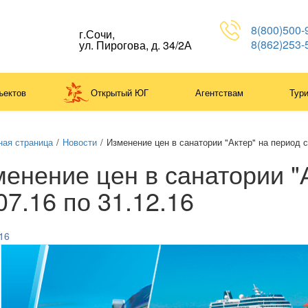
8(800)500-
г.Сочи,
8(862)253-
ул. Пирогова, д. 34/2А
ъектов
Открытый ЮГ
Агентствам
Тур
ная страница
/
Новости
/
Изменение цен в санатории "Актер" на период с 
енение цен в санатории "А
07.16 по 31.12.16
16