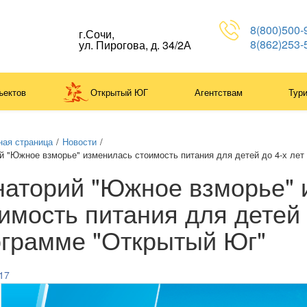
8(800)500-
г.Сочи,
8(862)253-
ул. Пирогова, д. 34/2А
ъектов
Открытый ЮГ
Агентствам
Тур
ная страница
/
Новости
/
й "Южное взморье" изменилась стоимость питания для детей до 4-х лет
аторий "Южное взморье" 
имость питания для детей 
грамме "Открытый Юг"
17