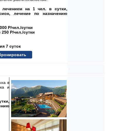
 лечением на 1 чел. в сутки,
сион, лечение по назначению
 000 Р/чел./сутки
 250 Р/чел./сутки
ия 7 суток
бронировать
ыха в
ака и
тки,
ению