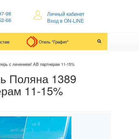
97-98
Личный кабинет
52-66
Вход в ON-LINE
истам
Отель "Графит"
еперь с лечением! АВ партнерам 11-15%
ль Поляна 1389
ерам 11-15%