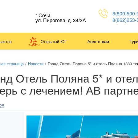
8(800)500-
г.Сочи,
8(862)253-
ул. Пирогова, д. 34/2А
ъектов
Открытый ЮГ
Агентствам
Тур
ная страница
/
Новости
/
Гранд Отель Поляна 5* и отель Поляна 1389 т
нд Отель Поляна 5* и оте
ерь с лечением! АВ партн
25