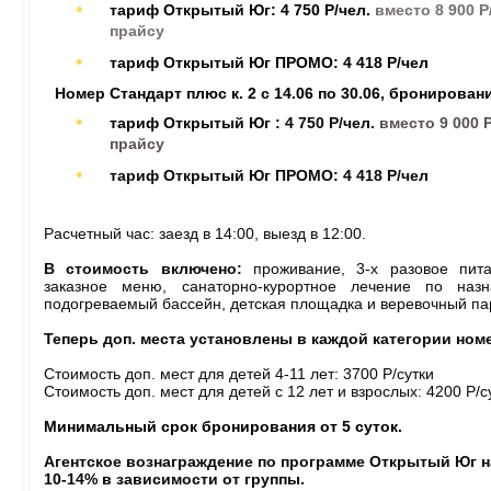
тариф Открытый Юг: 4 750 Р/чел.
вместо 8 900 
прайсу
тариф Открытый Юг ПРОМО: 4 418 Р/чел
Номер Стандарт плюс к. 2 с 14.06 по 30.06, бронирован
тариф Открытый Юг
: 4 750 Р/чел.
вместо 9 000 
прайсу
тариф Открытый Юг ПРОМО: 4 418 Р/чел
Расчетный час: заезд в 14:00, выезд в 12:00.
В стоимость включено:
проживание, 3-х разовое пит
заказное меню, санаторно-курортное лечение по наз
подогреваемый бассейн, детская площадка и веревочный па
Теперь доп. места установлены в каждой категории ном
Стоимость доп. мест для детей 4-11 лет:
3700 Р/сутки
Стоимость доп. мест для детей с 12 лет и взрослых:
4200 Р/с
Минимальный срок бронирования от 5 суток.
Агентское вознаграждение по программе Открытый Юг на
10-14% в зависимости от группы.