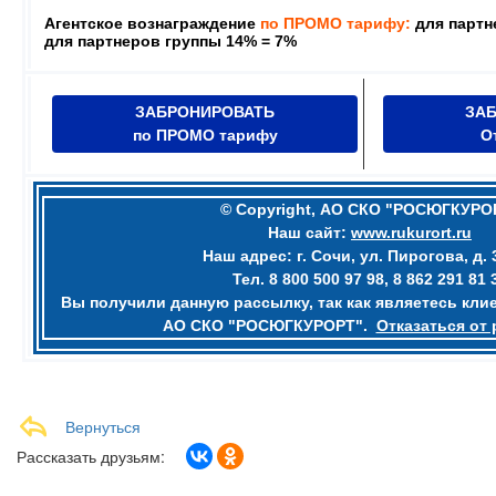
Агентское вознаграждение
по ПРОМО тарифу:
для партне
для партнеров группы 14% = 7%
ЗАБРОНИРОВАТЬ
ЗА
по ПРОМО тарифу
О
© Copyright, АО СКО "РОСЮГКУРО
Наш сайт:
www.rukurort.ru
Наш адрес: г. Сочи, ул. Пирогова, д. 
Тел.
8 800 500 97 98
,
8 862 291 81 
Вы получили данную рассылку, так как являетесь кли
АО СКО "РОСЮГКУРОРТ".
Отказаться от
Вернуться
Рассказать друзьям: