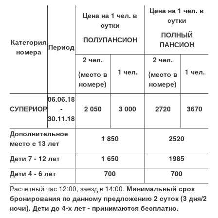
Цена на 1 чел. в
Цена на 1 чел. в
сутки
сутки
ПОЛНЫЙ
ПОЛУПАНСИОН
Категория
ПАНСИОН
Период
номера
2 чел.
2 чел.
1 чел.
1 чел.
(место в
(место в
номере)
номере)
06.06.18
СУПЕРИОР
-
2 050
3 000
2720
3670
30.11.18
Дополнительное
1 850
2520
место с 13 лет
Дети 7 - 12 лет
1 650
1985
Дети 4 - 6 лет
700
700
Расчетный час 12:00, заезд в 14:00.
Минимальный срок
бронирования по данному предложению 2 суток (3 дня/2
ночи). Дети до 4-х лет - принимаются бесплатно.